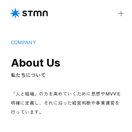
COMPANY
COMPANY
About Us
私たちについて
会社概要
役員紹介
CSR
DE&I
私たちについて
IR
「人と組織」の力を高めていくために思想やMVVを
IRライブラリ
ディスクロージャーポリシー
明確に定義し、それに沿った経営判断や事業運営を
財務ハイライト
電子公告
行っています。
IRカレンダー
免責事項