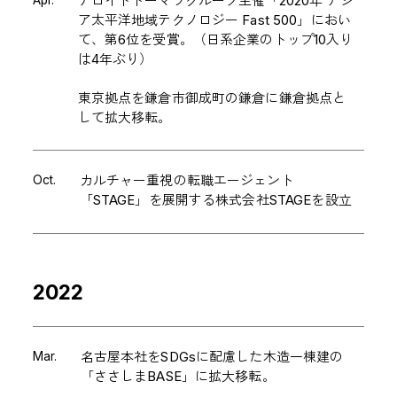
Apr.
デロイトトーマツグループ主催「2020年 アジ
ア太平洋地域テクノロジー Fast 500」におい
て、第6位を受賞。（日系企業のトップ10入り
は4年ぶり）
東京拠点を鎌倉市御成町の鎌倉に鎌倉拠点と
して拡大移転。
Oct.
カルチャー重視の転職エージェント
「STAGE」を展開する株式会社STAGEを設立
2022
Mar.
名古屋本社をSDGsに配慮した木造一棟建の
「ささしまBASE」に拡大移転。