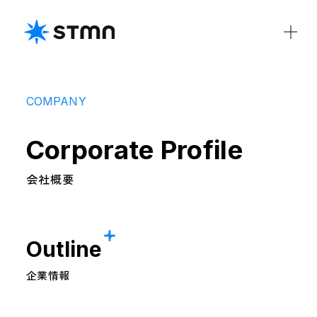
COMPANY
Corporate Profile
私たちについて
会社概要
役員紹介
CSR
DE&I
会社概要
IR
IRライブラリ
ディスクロージャーポリシー
Outline
財務ハイライト
電子公告
企業情報
IRカレンダー
免責事項