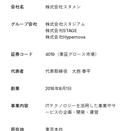
株式情報
IRについてのお問い合わせ
会社名
株式会社スタメン
グループ会社
株式会社スタジアム
株式会社STAGE
株式会社Hypernova
SERVICE
証券コード
4019（東証グロース市場）
CULTURE
代表者
代表取締役 大西 泰平
CAREER
NEWS
創業
2016年8月1日
CONTACT
事業内容
ITテクノロジーを活用した事業やサ
ービスの企画・開発・運営
所在地
東京本社