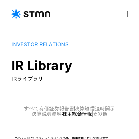
COMPANY
IR Library
私たちについて
会社概要
役員紹介
CSR
DE&I
IRライブラリ
IR
IRライブラリ
ディスクロージャーポリシー
すべて
有価証券報告書
決算短信
適時開示
その他
決算説明資料
株主総会情報
財務ハイライト
電子公告
IRカレンダー
免責事項