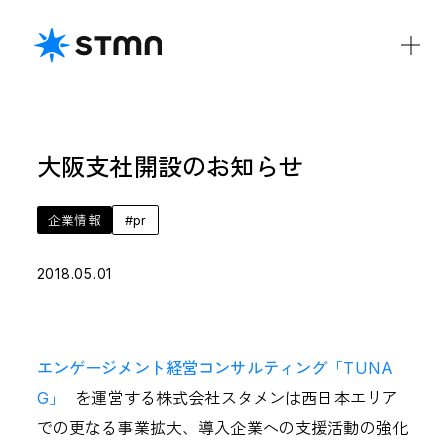
大阪支社開設のお知らせ
COMPANY
私たちについて
会社概要
役員紹介
CSR
DE&I
企業情報
#
pr
2018.05.01
IR
IRライブラリ
ディスクロージャーポリシー
エンゲージメント経営コンサルティング「TUNA
財務ハイライト
電子公告
G」
を運営する株式会社スタメンは西日本エリア
IRカレンダー
免責事項
での更なる事業拡大、導入企業への支援活動の強化