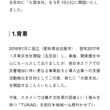
を目的に「大阪支社」を 5月 1日(火)に開設いたし
株式情報
IRについてのお問い合わせ
ました。
1.背景
SERVICE
2016年1月に設立（愛知県名古屋市）、翌年2017年
CULTURE
１月東京支社開設（五反田）し、東海、関東圏を中
CAREER
心にセールスしておりましたが、西日本エリアでの
反響増加に伴い更なる事業拡大と導入企業への支援
NEWS
活動強化を目的としてこの度、新たに「大阪支社」
を開設することといたしました。
CONTACT
今後、スタメンでは働き方改革の促進という強みを
持つ「TUNAG」を西日本地域へも根付かせてい