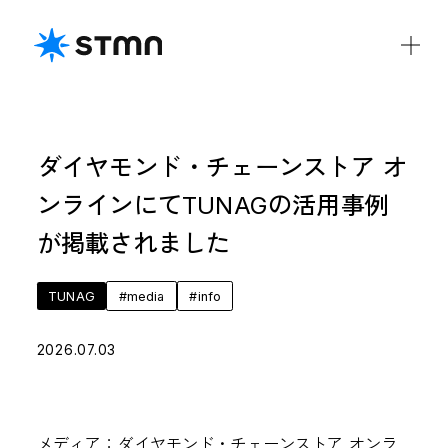
ダイヤモンド・チェーンストア オ
COMPANY
ンラインにてTUNAGの活用事例
私たちについて
会社概要
役員紹介
CSR
DE&I
が掲載されました
IR
TUNAG
#
media
#
info
IRライブラリ
ディスクロージャーポリシー
2026.07.03
財務ハイライト
電子公告
IRカレンダー
免責事項
メディア：ダイヤモンド・チェーンストア オンラ